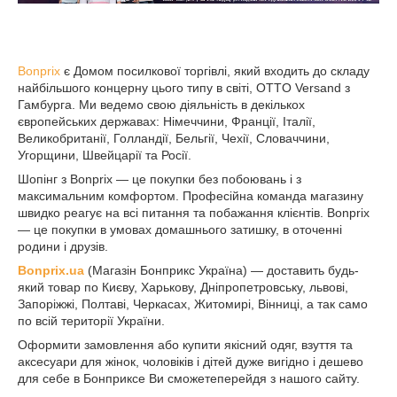
Bonprix
є Домом посилкової торгівлі, який входить до складу
найбільшого концерну цього типу в світі, OTTO Versand з
Гамбурга. Ми ведемо свою діяльність в декількох
європейських державах: Німеччини, Франції, Італії,
Великобританії, Голландії, Бельгії, Чехії, Словаччини,
Угорщини, Швейцарії та Росії.
Шопінг з Bonprix ― це покупки без побоювань і з
максимальним комфортом. Професійна команда магазину
швидко реагує на всі питання та побажання клієнтів. Bonprix
― це покупки в умовах домашнього затишку, в оточенні
родини і друзів.
Bonprix.ua
(Маг
азін
Бонприкс Україна
) ―
доставить будь-
який товар по Києву, Харько
ву, Дніпропетровську, львові,
Запоріжжі, Полтаві, Черкасах, Житомирі, Вінниці, а так само
по всій території України.
Оформити замовлення або купити якісний одяг, взуття та
аксесуари для жінок, чоловіків і дітей дуже вигідно і дешево
для себе в Бонприксе Ви сможетеперейдя з нашого сайту.