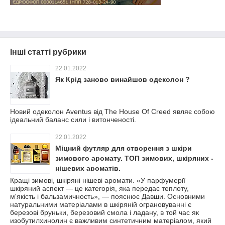
Інші статті рубрики
22.01.2022
Як Крід заново винайшов одеколон ?
Новий одеколон Aventus від The House Of Creed являє собою
ідеальний баланс сили і витонченості.
22.01.2022
Міцний футляр для створення з шкіри
зимового аромату. ТОП зимових, шкіряних -
нішевих ароматів.
Кращі зимові, шкіряні нішеві аромати. «У парфумерії
шкіряний аспект — це категорія, яка передає теплоту,
м'якість і бальзамичность», — пояснює Давши. Основними
натуральними матеріалами в шкіряній ограновуванні є
березові бруньки, березовий смола і ладану, в той час як
изобутилхинолин є важливим синтетичним матеріалом, який