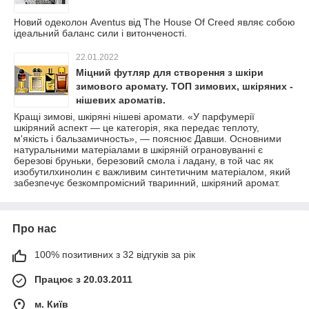
Новий одеколон Aventus від The House Of Creed являє собою
ідеальний баланс сили і витонченості.
22.01.2022
Міцний футляр для створення з шкіри
зимового аромату. ТОП зимових, шкіряних -
нішевих ароматів.
Кращі зимові, шкіряні нішеві аромати. «У парфумерії
шкіряний аспект — це категорія, яка передає теплоту,
м'якість і бальзамичность», — пояснює Давши. Основними
натуральними матеріалами в шкіряній ограновуванні є
березові бруньки, березовий смола і ладану, в той час як
изобутилхинолин є важливим синтетичним матеріалом, який
забезпечує безкомпромісний тваринний, шкіряний аромат.
Про нас
100% позитивних з 32 відгуків за рік
Працює з 20.03.2011
м. Київ